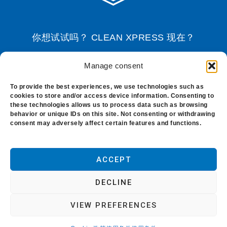
你想试试吗？ CLEAN XPRESS 现在？
Manage consent
免费示例
To provide the best experiences, we use technologies such as
cookies to store and/or access device information. Consenting to
these technologies allows us to process data such as browsing
behavior or unique IDs on this site. Not consenting or withdrawing
consent may adversely affect certain features and functions.
博客
-
关于我们
-
Polytechs
-
使用条件
-
Cookie 政
策
ACCEPT
Copyright © 2021.保利科技版权所有，不得转载。
DECLINE
本网站由宝利德发布。总部。Z.I. de la Gare.法国
VIEW PREFERENCES
Cany Barville。Clean Xpress 是一个注册商标，属
于Polytechs公司的财产。