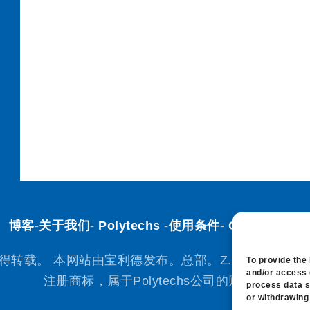
博客
-
关于我们
-
Polytechs
-
使用条件
-
Cookie 政策
转载。 本网站由宝利德发布。总部。Z.I. de la Gare.法国C
To provide the
and/or access 
注册商标，属于Polytechs公司的财产。
process data s
or withdrawing