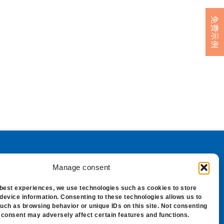
免费示例
Manage consent
any Barville。Clean Xpress 是一个
 best experiences, we use technologies such as cookies to store
device information. Consenting to these technologies allows us to
uch as browsing behavior or unique IDs on this site. Not consenting
 consent may adversely affect certain features and functions.