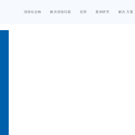
清除化合物
解决清除问题
应用
案例研究
解决 方案