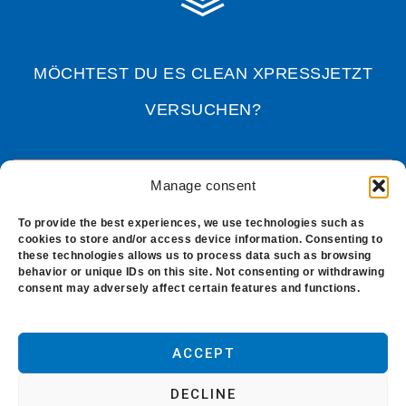
MÖCHTEST DU ES CLEAN XPRESSJETZT
VERSUCHEN?
EIN KOSTENLOSES MUSTER BESTELLEN
Manage consent
To provide the best experiences, we use technologies such as
cookies to store and/or access device information. Consenting to
these technologies allows us to process data such as browsing
behavior or unique IDs on this site. Not consenting or withdrawing
Blog
-
Über uns
-
Polytechs
-
consent may adversely affect certain features and functions.
Nutzungsbedingungen
-
Cookie-Richtlinien
ACCEPT
Copyright © 2021. Alle Rechte vorbehalten.
Diese Website wird von Polytechs veröffentlicht.
DECLINE