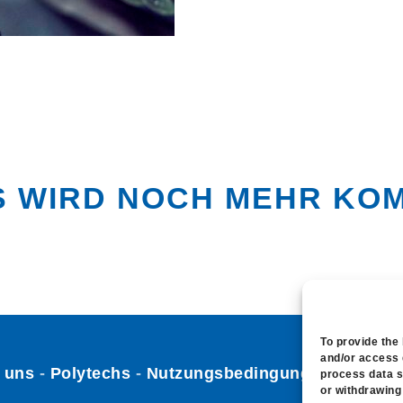
S WIRD NOCH MEHR KOMM
To provide the
and/or access 
 uns
-
Polytechs
-
Nutzungsbedingungen
-
Cookie
process data s
or withdrawing