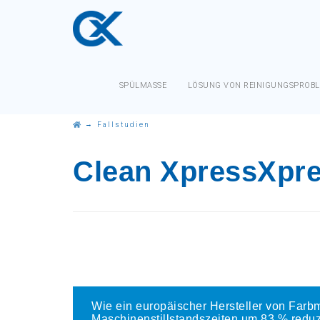
SPÜLMASSE
LÖSUNG VON REINIGUNGSPROB
→
Fallstudien
Clean Xpress
Xpr
Wie ein europäischer Hersteller von Farb
Maschinenstillstandszeiten um 83 % reduzi